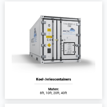
Koel-/vriescontainers
Maten:
8ft, 10ft, 20ft, 40ft