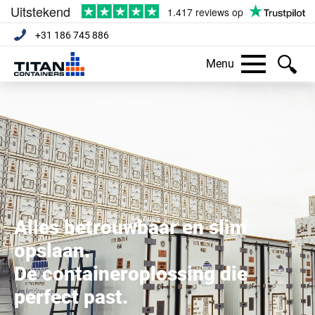
+31 186 745 886
Menu
Alles betrouwbaar en slim
opslaan.
De containeroplossing die
perfect past.