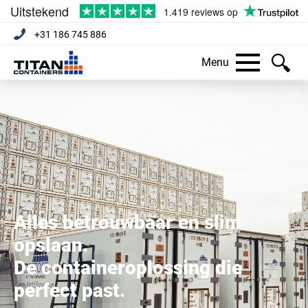
+31 186 745 886
Menu
Alles betrouwbaar en slim
opslaan.
De containeroplossing die
perfect past.