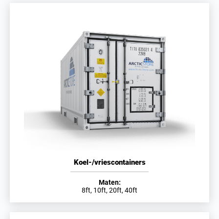
Koel-/vriescontainers
Maten:
8ft, 10ft, 20ft, 40ft