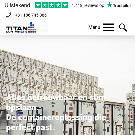
+31 186 745 886
Menu
Alles betrouwbaar en slim
opslaan.
De containeroplossing die
perfect past.