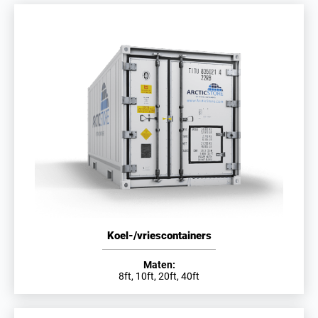
Koel-/vriescontainers
Maten:
8ft, 10ft, 20ft, 40ft