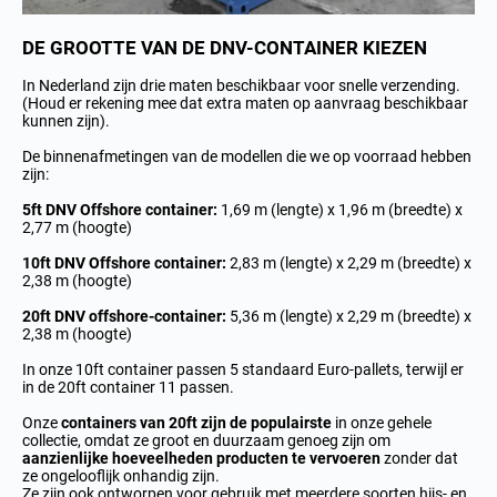
DE GROOTTE VAN DE DNV-CONTAINER KIEZEN
In Nederland zijn drie maten beschikbaar voor snelle verzending.
(Houd er rekening mee dat extra maten
op aanvraag beschikbaar
kunnen zijn
).
De binnenafmetingen van de modellen die we op voorraad hebben
zijn:
5ft DNV Offshore container:
1,69 m (lengte) x 1,96 m (breedte) x
2,77 m (hoogte)
10ft DNV Offshore container:
2,83 m (lengte) x 2,29 m (breedte) x
2,38 m (hoogte)
20ft DNV offshore-container:
5,36 m (lengte) x 2,29 m (breedte) x
2,38 m (hoogte)
In onze 10ft container passen 5 standaard Euro-pallets, terwijl er
in de 20ft container 11 passen.
Onze
containers van 20ft zijn de populairste
in onze gehele
collectie, omdat ze groot en duurzaam genoeg zijn om
aanzienlijke hoeveelheden producten te vervoeren
zonder dat
ze ongelooflijk onhandig zijn.
Ze zijn ook ontworpen voor gebruik met meerdere soorten hijs- en