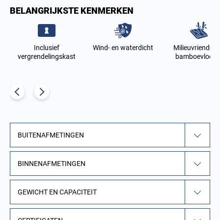
BELANGRIJKSTE KENMERKEN
s
Inclusief
Wind- en waterdicht
Milieuvriendelij
vergrendelingskast
bamboevloere
BUITENAFMETINGEN
BINNENAFMETINGEN
GEWICHT EN CAPACITEIT