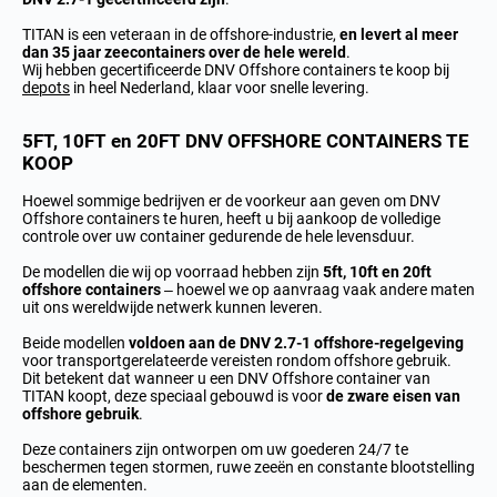
TITAN is een veteraan in de offshore-industrie,
en levert al meer
dan 35 jaar zeecontainers over de hele wereld
.
Wij hebben gecertificeerde DNV Offshore containers te koop bij
depots
in heel Nederland, klaar voor snelle levering.
5FT, 10FT en 20FT DNV OFFSHORE CONTAINERS TE
KOOP
Hoewel sommige bedrijven er de voorkeur aan geven om
DNV
Offshore containers te huren
, heeft u bij aankoop de volledige
controle over uw container gedurende de hele levensduur.
De modellen die wij op voorraad hebben zijn
5ft,
10ft en 20ft
offshore containers
– hoewel
we op aanvraag vaak andere maten
uit ons wereldwijde netwerk kunnen leveren.
Beide modellen
voldoen aan de DNV 2.7-1 offshore-regelgeving
voor transportgerelateerde vereisten rondom offshore gebruik.
Dit betekent dat wanneer u een DNV Offshore container van
TITAN koopt, deze speciaal gebouwd is voor
de zware eisen van
offshore gebruik
.
Deze containers zijn ontworpen om uw goederen 24/7 te
beschermen tegen stormen, ruwe zeeën en constante blootstelling
aan de elementen.