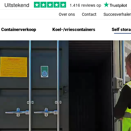
Over ons
Contact
Succesverhalen
Containerverkoop
Koel-/vriescontainers
Self stor