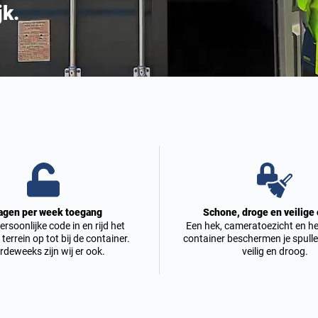
jk.
agen per week toegang
Schone, droge en veilige
ersoonlijke code in en rijd het
Een hek, cameratoezicht en het
 terrein op tot bij de container.
container beschermen je spulle
deweeks zijn wij er ook.
veilig en droog.