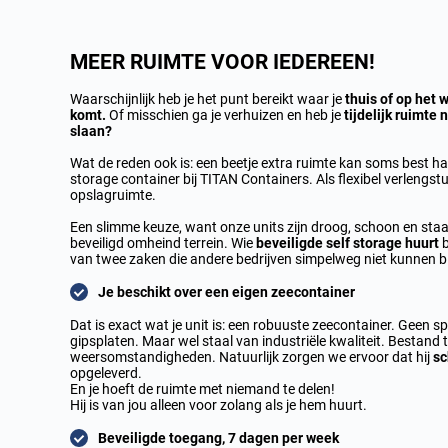
MEER RUIMTE VOOR IEDEREEN!
Waarschijnlijk heb je het punt bereikt waar je
thuis of op het 
komt.
Of misschien ga je verhuizen en heb je
tijdelijk
ruimte n
slaan?
Wat de reden ook is: een beetje extra ruimte kan soms best ha
storage container bij TITAN Containers. Als flexibel verlengstuk
opslagruimte.
Een slimme keuze, want onze units zijn droog, schoon en sta
beveiligd omheind terrein. Wie
beveiligde self storage huurt
b
van twee zaken die andere bedrijven simpelweg niet kunnen b
Je beschikt over een
eigen zeecontainer
Dat is exact wat je unit is: een robuuste zeecontainer. Geen 
gipsplaten. Maar wel staal van industriële kwaliteit. Bestand t
weersomstandigheden. Natuurlijk zorgen we ervoor dat hij
sc
opgeleverd.
En je hoeft de ruimte met niemand te delen!
Hij is van jou alleen voor zolang als je hem huurt.
Beveiligde toegang, 7 dagen per week