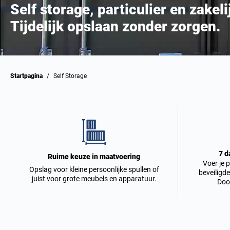
Self storage, particulier en zakeli
Tijdelijk opslaan zonder zorgen.
Startpagina
/
Self Storage
7 d
Ruime keuze in maatvoering
Voer je p
Opslag voor kleine persoonlijke spullen of
beveiligde
juist voor grote meubels en apparatuur.
Door