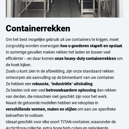
Containerrekken
Om het best mogelijke gebruik uit uw containers te krijgen, moet
zorgvuldig worden overwogen
hoe u goederen stapelt en opslaat
.
In sommige gevallen maken rekken het laden en lossen veel
efficiënter – en daar komen
onze heavy-duty containerrekken
om
de hoek kijken.
Zoals u kunt zien in de afbeelding, zijn onze standaard rekken
ontworpen als aanvulling op de binnenkant van uw container.
Ze hebben een
robuuste, ‘industriële’ uitstraling
.
Ze bieden ook een veel
betrouwbaardere oplossing
dan rekken
van derden, die misschien niet geschikt zijn voor het werk.
Naast de getoonde modellen hebben we rekopties in
verschillende vormen, maten en stijlen
om aan uw specifieke
behoeften te voldoen.
Ideaal geschikt voor elke soort TITAN-container, waaronder de
ArcticStore
-collectie, extra hoge
high cubes
en
geïsoleerde