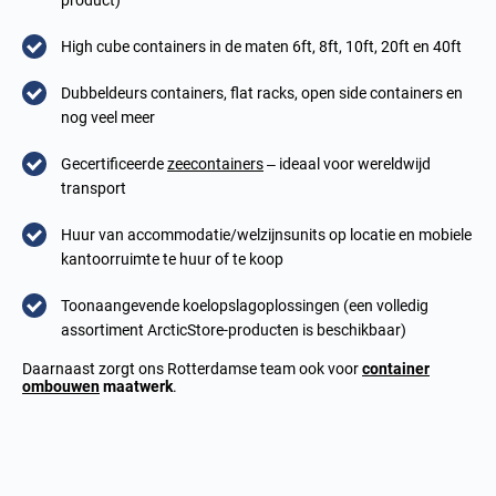
product)
High cube containers in de maten 6ft, 8ft, 10ft, 20ft en 40ft
Dubbeldeurs containers, flat racks, open side containers en
nog veel meer
Gecertificeerde
zeecontainers
– ideaal voor wereldwijd
transport
Huur van accommodatie/welzijnsunits op locatie en mobiele
kantoorruimte te huur of te koop
Toonaangevende koelopslagoplossingen (een volledig
assortiment ArcticStore-producten is beschikbaar)
Daarnaast zorgt ons Rotterdamse team ook voor
container
ombouw
en
maatwerk
.