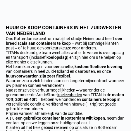
HUUR OF KOOP CONTAINERS IN HET ZUIDWESTEN
VAN NEDERLAND
Ons Rotterdamse centrum nabij het stadje Heinenoord heeft
een
breed scala aan containers te
koop
– wat bij sommige klanten
past – of te huur, de voorkeurskeuze voor anderen
.
TITANs deskundige team weet alles wat er te weten is over opslag
en transport (inclusief
koelopslag
) en zijn hier om u te helpen op
elke manier die ze kunnen.
Het team kan zorgen voor
een snelle,
kosteneffectieve
levering
van containers in heel Zuid-Holland en daarbuiten, en onze
huurvoorwaarden zijn zeer flexibel
.
Waarom zou u zich binden aan een langetermijncontract wanneer
uw plannen kunnen veranderen?
Naast onze vele verhuurmogelijkheden – waaronder de
gerenommeerde ArcticStore
koeleenheden
van TITAN in de
maten
10ft, 20ft en 40ft
– hebben we honderden
containers
te koop
in
verschillende conditie, variërend van nieuwe (1 trip) tot goede
gebruikte containers.
Prijzen variëren afhankelijk van de conditie.
Als u
een gebruikte container in Rotterdam wilt kopen
, neem dan
contact op en we leggen onze huidige opties uit.
Klanten uit het hele gebied rekenen op ons als ze in Rotterdam