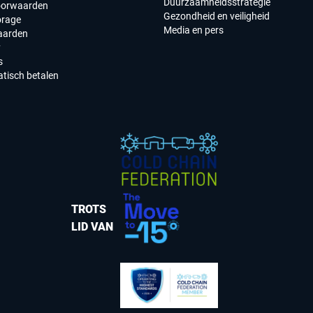
Duurzaamheidsstrategie
oorwaarden
Gezondheid en veiligheid
orage
Media en pers
aarden
y
s
tisch betalen
TROTS
LID VAN