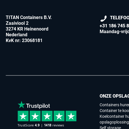
TITAN Containers B.V.
TELEFO
Zaaiviool 2
+31 186 745 
3274 KR Heinenoord
Maandag-vrijd
Nederland
KvK nr: 23068181
ONZE OPSLA
Containers hure
Container te koo
Koelcontainer h
opslagoplossin
Self storage