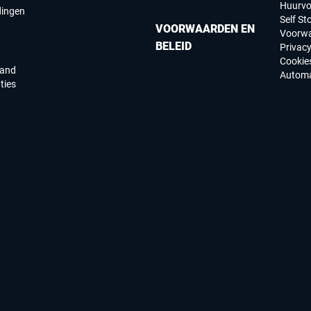
Huurv
dingen
Self St
VOORWAARDEN EN
Voorw
BELEID
Privac
Cookie
land
Automa
ties