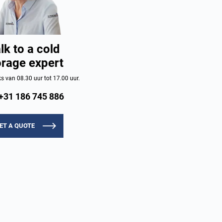
lk to a cold
orage expert
 van 08.30 uur tot 17.00 uur.
+31 186 745 886
ET A QUOTE