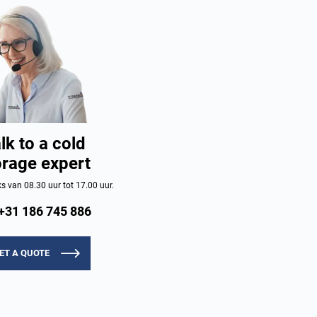
lk to a cold
orage expert
 van 08.30 uur tot 17.00 uur.
+31 186 745 886
ET A QUOTE