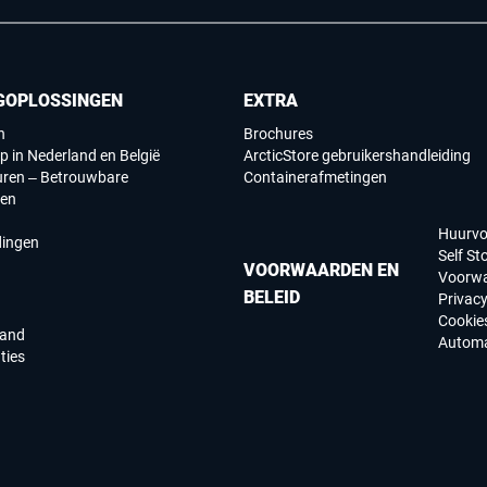
GOPLOSSINGEN
EXTRA
n
Brochures
p in Nederland en België
ArcticStore gebruikershandleiding
uren – Betrouwbare
Containerafmetingen
gen
Huurv
dingen
Self St
VOORWAARDEN EN
Voorw
BELEID
Privac
Cookie
land
Automa
ties