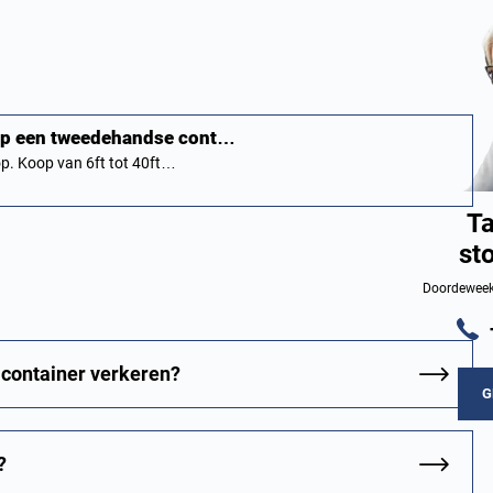
oop een tweedehandse cont…
p. Koop van 6ft tot 40ft…
Ta
st
Doordeweeks
lcontainer verkeren?
G
?