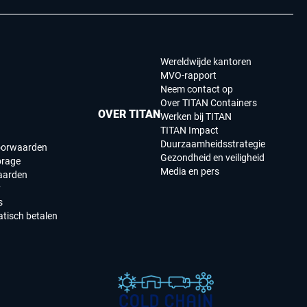
Wereldwijde kantoren
MVO-rapport
Neem contact op
Over TITAN Containers
OVER TITAN
Werken bij TITAN
TITAN Impact
Duurzaamheidsstrategie
oorwaarden
Gezondheid en veiligheid
orage
Media en pers
aarden
y
s
tisch betalen