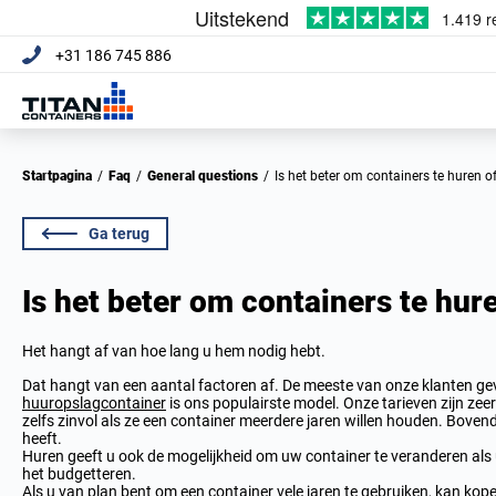
+31 186 745 886
Startpagina
/
Faq
/
General questions
/
Is het beter om containers te huren o
Ga terug
Is het beter om containers te hur
Het hangt af van hoe lang u hem nodig hebt.
Dat hangt van een aantal factoren af. De meeste van onze klanten g
huuropslagcontainer
is ons populairste model. Onze tarieven zijn ze
zelfs zinvol als ze een container meerdere jaren willen houden. Bove
heeft.
Huren geeft u ook de mogelijkheid om uw container te veranderen als 
het budgetteren.
Als u van plan bent om een container vele jaren te gebruiken, kan kop