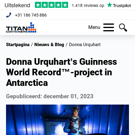
+31 186 745 886
Menu
Startpagina
/
Nieuws & Blog
/
Donna Urquhart
Donna Urquhart’s Guinness
World Record™-project in
Antarctica
Gepubliceerd:
december 01, 2023