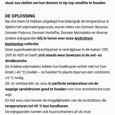
staat zou stellen om hun druiven in tip-top conditie te houden
.
DE OPLOSSING
Na ons team te hebben uitgelegd hoe belangrijk de temperatuur is
tijdens het wijnmakingsproces, waren telers van Domain Skouras,
Domain Palyvos, Domain Harlaftis, Domain Michalakis en diverse
andere wijngaarden
blij te horen over onze
ArcticStore
koelopslag
-collectie
.
Deze superkoelende krachtpatser is verkrijgbaar in de maten 10ft,
20ft en 40ft en heeft
zich steeds weer bewezen in de eet- en
drinkbranche
.
De Griekse wijnmakers wilden hun koelhuizen echter niet tot hun
limiet (-40 °C) koelen – ze hadden°in plaats daarvan een constante
+5 °C nodig.
Dit, zo verklaarden ze, was de
perfecte temperatuur om de
sappige syrahdruiven goed te houden
voor hun aromatische rosé
wijn.
En het was ruim binnen de mogelijkheden van de ArcticStore, die
temperaturen tot 45 °C kan handhaven
De wijngaarden namen ook huurcontainers af uit onze