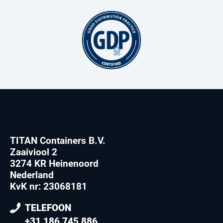
TITAN Containers B.V.
Zaaiviool 2
3274 KR Heinenoord
Nederland
KvK nr: 23068181
TELEFOON
+31 186 745 886