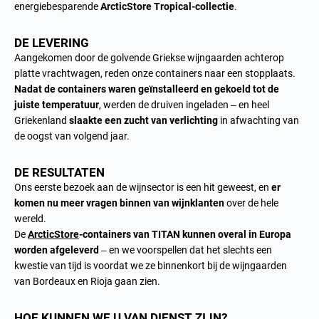
energiebesparende
ArcticStore Tropical-collectie
.
DE LEVERING
Aangekomen door de golvende Griekse wijngaarden achterop
platte vrachtwagen, reden onze containers naar een stopplaats.
Nadat de containers waren geïnstalleerd en gekoeld tot de
juiste temperatuur
, werden de druiven ingeladen – en heel
Griekenland
slaakte een zucht van verlichting
in afwachting van
de oogst van volgend jaar.
DE RESULTATEN
Ons eerste bezoek aan de wijnsector is een hit geweest, en
er
komen nu meer vragen binnen van wijnklanten
over de hele
wereld.
De
ArcticStore
-containers van TITAN kunnen overal in Europa
worden afgeleverd
– en we voorspellen dat het slechts een
kwestie van tijd is voordat we ze binnenkort bij de wijngaarden
van Bordeaux en Rioja gaan zien.
HOE KUNNEN WE U VAN DIENST ZIJN?