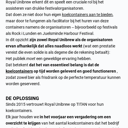
Royal Unibrew erkent dit en speelt een cruciale rol bij het
assisteren van drukke festivalorganisatoren.
Dat doen ze niet door hun eigen
koelcontainers aan te bieden
,
maar door te fungeren als facilitator bij het huren van deze
containers namens de organisatoren – bijvoorbeeld op festivals
als Rock i Lunden en Juelsminde Harbour Festival.
In dit opzicht
zijn zowel Royal Unibrew als de organisatoren
ervan afhankelijk dat alles naadloos werkt
(wat een prestatie
vereist die even solide is als degene die de rekening betaalt):
Het publiek
moet
een geweldige ervaring hebben.
Dat betekent
dat het van essentieel belang is dat de
koelcontainers
op tijd worden geleverd en goed functioneren
,
zodat zowel bier als frisdrank op de perfecte temperatuur kunnen
worden geserveerd.
DE OPLOSSING
Sinds 2015 vertrouwt Royal Unibrew op TITAN voor hun
koelcontainers.
Elk jaar houden we
in het voorjaar een vergadering om een
overzicht te krijgen
van het aantal koelcontainers dat het bedrijf