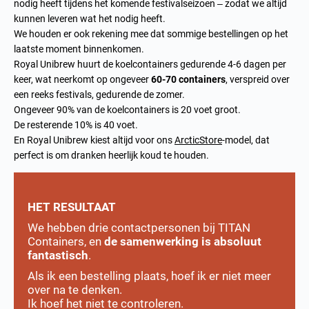
nodig heeft tijdens het komende festivalseizoen – zodat we altijd
kunnen leveren wat het nodig heeft.
We houden er ook rekening mee dat sommige bestellingen op het
laatste moment binnenkomen.
Royal Unibrew huurt de koelcontainers gedurende 4-6 dagen per
keer, wat neerkomt op ongeveer
60-70 containers
, verspreid over
een reeks festivals, gedurende de zomer.
Ongeveer 90% van de koelcontainers is 20 voet groot.
De resterende 10% is 40 voet.
En Royal Unibrew kiest altijd voor ons
ArcticStore
-model, dat
perfect is om dranken heerlijk koud te houden.
HET RESULTAAT
We hebben drie contactpersonen bij TITAN
Containers, en
de samenwerking is absoluut
fantastisch
.
Als ik een bestelling plaats, hoef ik er niet meer
over na te denken.
Ik hoef het niet te controleren.