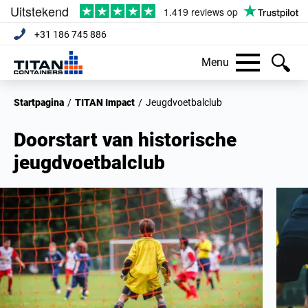
+31 186 745 886
Menu
Startpagina
/
TITAN Impact
/
Jeugdvoetbalclub
Doorstart van historische
jeugdvoetbalclub