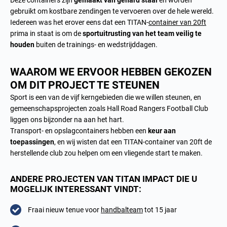
Deze containers zijn
gemaakt van gehard staal
en worden
gebruikt om kostbare zendingen te vervoeren over de hele wereld.
Iedereen was het erover eens dat een TITAN-
container van 20ft
prima in staat is om de
sportuitrusting van het team veilig te
houden
buiten de trainings- en wedstrijddagen.
WAAROM WE ERVOOR HEBBEN GEKOZEN
OM DIT PROJECT TE STEUNEN
Sport is een van de vijf kerngebieden die we willen steunen, en
gemeenschapsprojecten zoals Hall Road Rangers Football Club
liggen ons bijzonder na aan het hart.
Transport- en opslagcontainers hebben een
keur aan
toepassingen
, en wij wisten dat een TITAN-container van 20ft de
herstellende club zou helpen om een vliegende start te maken.
ANDERE PROJECTEN VAN TITAN IMPACT DIE U
MOGELIJK INTERESSANT VINDT:
Fraai nieuw tenue voor
handbalteam
tot 15 jaar