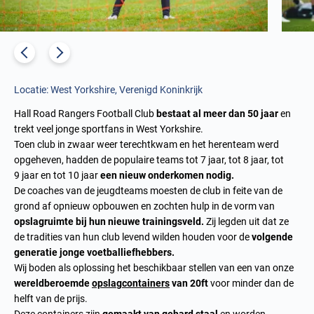
Locatie: West Yorkshire, Verenigd Koninkrijk
Hall Road Rangers Football Club
bestaat al meer dan 50 jaar
en
trekt veel jonge sportfans in West Yorkshire.
Toen club in zwaar weer terechtkwam en het herenteam werd
opgeheven, hadden de populaire teams tot 7 jaar, tot 8 jaar, tot
9 jaar en tot 10 jaar
een nieuw onderkomen nodig.
De coaches van de jeugdteams moesten de club in feite van de
grond af opnieuw opbouwen en zochten hulp in de vorm van
opslagruimte bij hun nieuwe trainingsveld.
Zij legden uit dat ze
de tradities van hun club levend wilden houden voor de
volgende
generatie jonge voetballiefhebbers.
Wij boden als oplossing het beschikbaar stellen van een van onze
wereldberoemde
opslagcontainers
van 20ft
voor minder dan de
helft van de prijs.