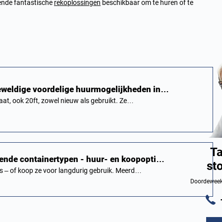
lende fantastische
rekoplossingen
beschikbaar om te huren of te
eweldige voordelige huurmogelijkheden in…
aat, ook 20ft, zowel nieuw als gebruikt. Ze…
Ta
lende containertypen - huur- en koopopti…
st
s – of koop ze voor langdurig gebruik. Meerd…
Doordeweeks