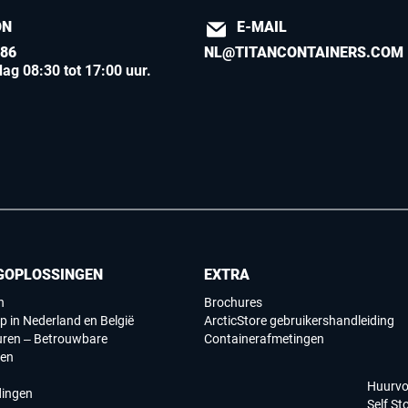
ON
E-MAIL
886
NL@TITANCONTAINERS.COM
ag 08:30 tot 17:00 uur
.
GOPLOSSINGEN
EXTRA
n
Brochures
p in Nederland en België
ArcticStore gebruikershandleiding
uren – Betrouwbare
Containerafmetingen
gen
Huurv
dingen
Self St