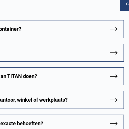
G
ontainer?
 kan TITAN doen?
kantoor, winkel of werkplaats?
 exacte behoeften?