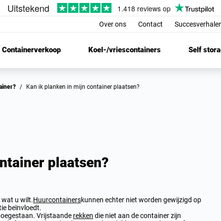
Over ons
Contact
Succesverhalen
Containerverkoop
Koel-/vriescontainers
Self stor
tainer?
/
Kan ik planken in mijn container plaatsen?
ontainer plaatsen?
 wat u wilt.
Huurcontainers
kunnen echter niet worden gewijzigd op
tie beïnvloedt.
 toegestaan. Vrijstaande
rekken
die niet aan de container zijn