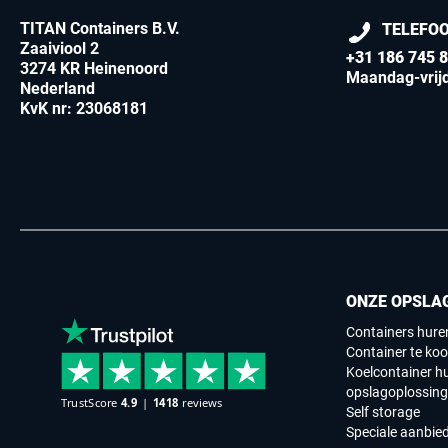
TITAN Containers B.V.
TELEFO
Zaaiviool 2
+31 186 745 
3274 KR Heinenoord
Maandag-vrijd
Nederland
KvK nr: 23068181
ONZE OPSLA
Containers hure
Container te koo
Koelcontainer h
opslagoplossin
Self storage
Speciale aanbie