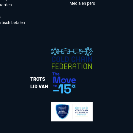
Media en pers
aarden
y
s
tisch betalen
TROTS
LID VAN