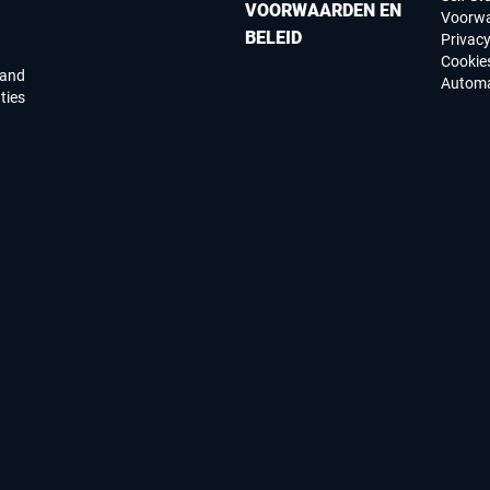
VOORWAARDEN EN
Voorw
BELEID
Privac
Cookie
land
Automa
ties